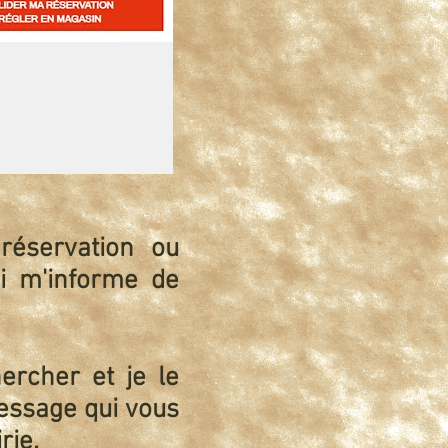
réservation ou
i m'informe de
hercher et je le
essage qui vous
irie.