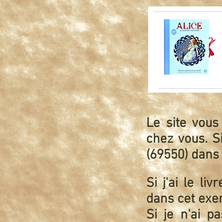
Le site vous
chez vous. S
(69550) dans 
Si j'ai le l
dans cet exe
Si je n'ai p