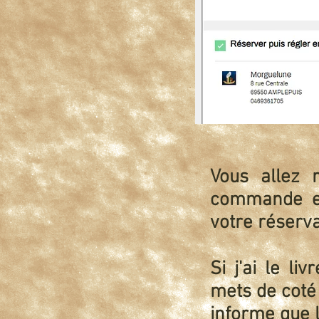
Vous allez 
commande es
votre réser
Si j'ai le li
mets de coté
informe que l