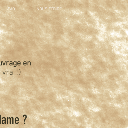
FAQ
NOUS ECRIRE
uvrage en
 vrai !)
dame ?